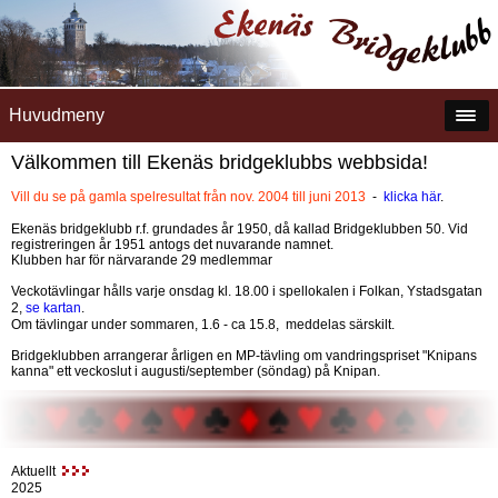
Huvudmeny
Välkommen till Ekenäs bridgeklubbs webbsida!
Vill du se på gamla spelresultat från nov. 2004 till juni 2013
-
klicka här
.
Ekenäs bridgeklubb r.f. grundades år 1950, då kallad Bridgeklubben 50. Vid
registreringen år 1951 antogs det nuvarande namnet.
Klubben har för närvarande 29 medlemmar
Veckotävlingar hålls varje onsdag kl. 18.00 i spellokalen i Folkan, Ystadsgatan
2,
se kartan
.
Om tävlingar under sommaren, 1.6 - ca 15.8, meddelas särskilt.
Bridgeklubben arrangerar årligen en MP-tävling om vandringspriset "Knipans
kanna" ett veckoslut i augusti/september (söndag) på Knipan.
Aktuellt
2025