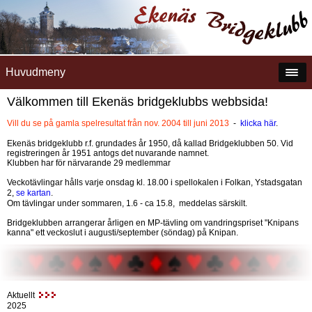
Huvudmeny
Välkommen till Ekenäs bridgeklubbs webbsida!
Vill du se på gamla spelresultat från nov. 2004 till juni 2013
-
klicka här
.
Ekenäs bridgeklubb r.f. grundades år 1950, då kallad Bridgeklubben 50. Vid
registreringen år 1951 antogs det nuvarande namnet.
Klubben har för närvarande 29 medlemmar
Veckotävlingar hålls varje onsdag kl. 18.00 i spellokalen i Folkan, Ystadsgatan
2,
se kartan
.
Om tävlingar under sommaren, 1.6 - ca 15.8, meddelas särskilt.
Bridgeklubben arrangerar årligen en MP-tävling om vandringspriset "Knipans
kanna" ett veckoslut i augusti/september (söndag) på Knipan.
Aktuellt
2025