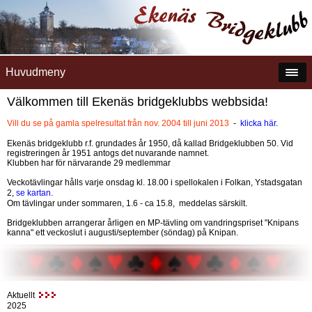
Huvudmeny
Välkommen till Ekenäs bridgeklubbs webbsida!
Vill du se på gamla spelresultat från nov. 2004 till juni 2013
-
klicka här
.
Ekenäs bridgeklubb r.f. grundades år 1950, då kallad Bridgeklubben 50. Vid
registreringen år 1951 antogs det nuvarande namnet.
Klubben har för närvarande 29 medlemmar
Veckotävlingar hålls varje onsdag kl. 18.00 i spellokalen i Folkan, Ystadsgatan
2,
se kartan
.
Om tävlingar under sommaren, 1.6 - ca 15.8, meddelas särskilt.
Bridgeklubben arrangerar årligen en MP-tävling om vandringspriset "Knipans
kanna" ett veckoslut i augusti/september (söndag) på Knipan.
Aktuellt
2025