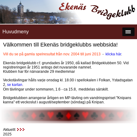
Huvudmeny
Välkommen till Ekenäs bridgeklubbs webbsida!
Vill du se på gamla spelresultat från nov. 2004 till juni 2013
-
klicka här
.
Ekenäs bridgeklubb r.f. grundades år 1950, då kallad Bridgeklubben 50. Vid
registreringen år 1951 antogs det nuvarande namnet.
Klubben har för närvarande 29 medlemmar
Veckotävlingar hålls varje onsdag kl. 18.00 i spellokalen i Folkan, Ystadsgatan
2,
se kartan
.
Om tävlingar under sommaren, 1.6 - ca 15.8, meddelas särskilt.
Bridgeklubben arrangerar årligen en MP-tävling om vandringspriset "Knipans
kanna" ett veckoslut i augusti/september (söndag) på Knipan.
Aktuellt
2025