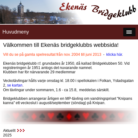
Huvudmeny
Välkommen till Ekenäs bridgeklubbs webbsida!
Vill du se på gamla spelresultat från nov. 2004 till juni 2013
-
klicka här
.
Ekenäs bridgeklubb r.f. grundades år 1950, då kallad Bridgeklubben 50. Vid
registreringen år 1951 antogs det nuvarande namnet.
Klubben har för närvarande 29 medlemmar
Veckotävlingar hålls varje onsdag kl. 18.00 i spellokalen i Folkan, Ystadsgatan
2,
se kartan
.
Om tävlingar under sommaren, 1.6 - ca 15.8, meddelas särskilt.
Bridgeklubben arrangerar årligen en MP-tävling om vandringspriset "Knipans
kanna" ett veckoslut i augusti/september (söndag) på Knipan.
Aktuellt
2025