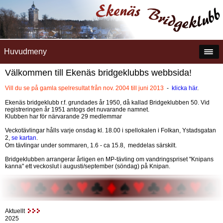
Huvudmeny
Välkommen till Ekenäs bridgeklubbs webbsida!
Vill du se på gamla spelresultat från nov. 2004 till juni 2013
-
klicka här
.
Ekenäs bridgeklubb r.f. grundades år 1950, då kallad Bridgeklubben 50. Vid
registreringen år 1951 antogs det nuvarande namnet.
Klubben har för närvarande 29 medlemmar
Veckotävlingar hålls varje onsdag kl. 18.00 i spellokalen i Folkan, Ystadsgatan
2,
se kartan
.
Om tävlingar under sommaren, 1.6 - ca 15.8, meddelas särskilt.
Bridgeklubben arrangerar årligen en MP-tävling om vandringspriset "Knipans
kanna" ett veckoslut i augusti/september (söndag) på Knipan.
Aktuellt
2025