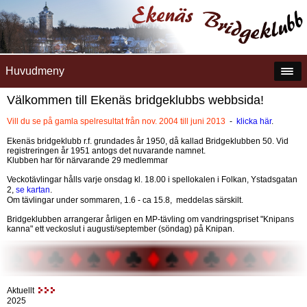
Huvudmeny
Välkommen till Ekenäs bridgeklubbs webbsida!
Vill du se på gamla spelresultat från nov. 2004 till juni 2013
-
klicka här
.
Ekenäs bridgeklubb r.f. grundades år 1950, då kallad Bridgeklubben 50. Vid
registreringen år 1951 antogs det nuvarande namnet.
Klubben har för närvarande 29 medlemmar
Veckotävlingar hålls varje onsdag kl. 18.00 i spellokalen i Folkan, Ystadsgatan
2,
se kartan
.
Om tävlingar under sommaren, 1.6 - ca 15.8, meddelas särskilt.
Bridgeklubben arrangerar årligen en MP-tävling om vandringspriset "Knipans
kanna" ett veckoslut i augusti/september (söndag) på Knipan.
Aktuellt
2025