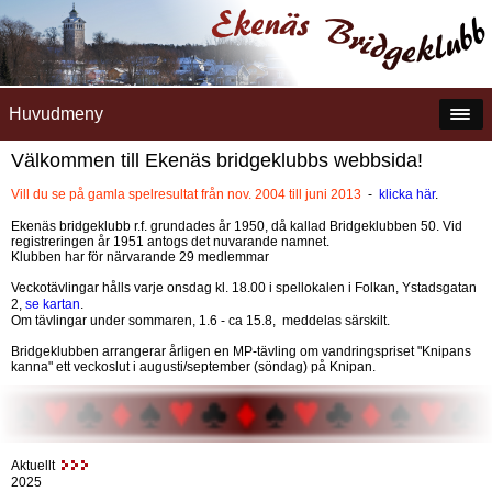
Huvudmeny
Välkommen till Ekenäs bridgeklubbs webbsida!
Vill du se på gamla spelresultat från nov. 2004 till juni 2013
-
klicka här
.
Ekenäs bridgeklubb r.f. grundades år 1950, då kallad Bridgeklubben 50. Vid
registreringen år 1951 antogs det nuvarande namnet.
Klubben har för närvarande 29 medlemmar
Veckotävlingar hålls varje onsdag kl. 18.00 i spellokalen i Folkan, Ystadsgatan
2,
se kartan
.
Om tävlingar under sommaren, 1.6 - ca 15.8, meddelas särskilt.
Bridgeklubben arrangerar årligen en MP-tävling om vandringspriset "Knipans
kanna" ett veckoslut i augusti/september (söndag) på Knipan.
Aktuellt
2025